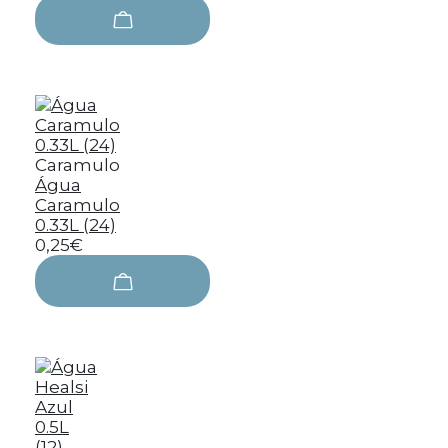
Caramulo
Água
Caramulo
0.33L (24)
0,25€