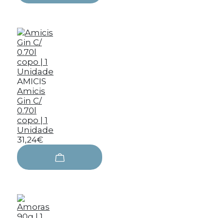
AMICIS
Amicis
Gin C/
0.70l
copo | 1
Unidade
31,24€