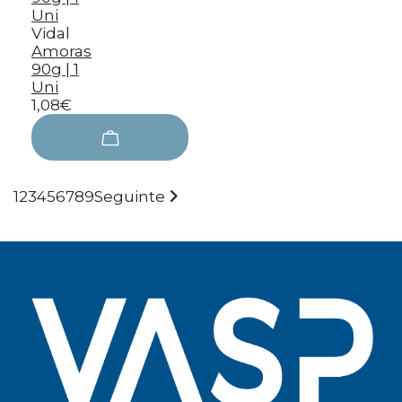
Vidal
Amoras
90g | 1
Uni
1,08€
1
2
3
4
5
6
7
8
9
Seguinte