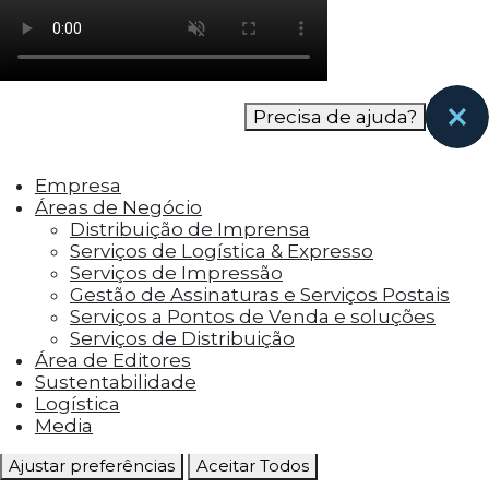
como os visitantes interagem com o site. Esses
cookies ajudam a fornecer informações sobre
as métricas do número de visitantes, taxa de
rejeição, origem do tráfego, etc.
Precisa de ajuda?
Cookies Funcionais
Os cookies funcionais ajudam a realizar certas
Empresa
funcionalidades, como compartilhar o
Áreas de Negócio
conteúdo do site em plataformas de social
Distribuição de Imprensa
media, coletar feedbacks e outros recursos de
Serviços de Logística & Expresso
terceiros.
Serviços de Impressão
Gestão de Assinaturas e Serviços Postais
Cookies Marketing
Serviços a Pontos de Venda e soluções
Os cookies de marketing são usados para
Serviços de Distribuição
entregar aos visitantes anúncios
Área de Editores
personalizados com base nas páginas que eles
Sustentabilidade
visitaram antes e analisar a eficácia da
Logística
campanha publicitária.
Media
Ajustar preferências
Aceitar Todos