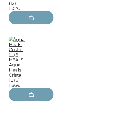
(12)
1,02€
HEALSI
Água
Healsi
Cristal
1L (6)
1,66€