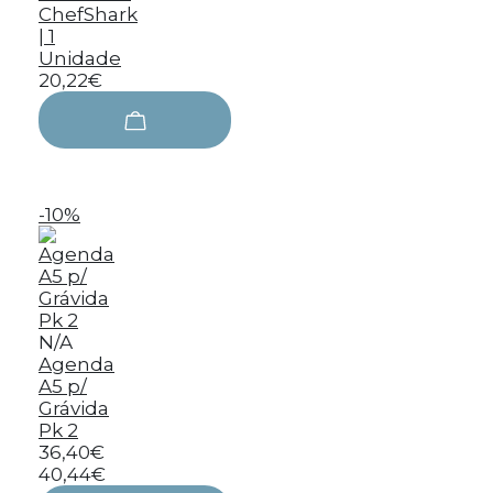
ChefShark
| 1
Unidade
20,22€
-10%
N/A
Agenda
A5 p/
Grávida
Pk 2
36,40€
40,44€