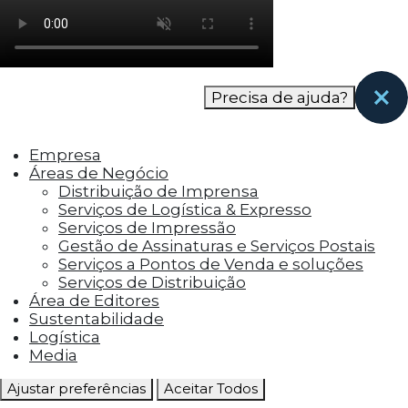
como os visitantes interagem com o site. Esses
cookies ajudam a fornecer informações sobre
as métricas do número de visitantes, taxa de
rejeição, origem do tráfego, etc.
Precisa de ajuda?
Cookies Funcionais
Os cookies funcionais ajudam a realizar certas
Empresa
funcionalidades, como compartilhar o
Áreas de Negócio
conteúdo do site em plataformas de social
Distribuição de Imprensa
media, coletar feedbacks e outros recursos de
Serviços de Logística & Expresso
terceiros.
Serviços de Impressão
Gestão de Assinaturas e Serviços Postais
Cookies Marketing
Serviços a Pontos de Venda e soluções
Os cookies de marketing são usados para
Serviços de Distribuição
entregar aos visitantes anúncios
Área de Editores
personalizados com base nas páginas que eles
Sustentabilidade
visitaram antes e analisar a eficácia da
Logística
campanha publicitária.
Media
Ajustar preferências
Aceitar Todos