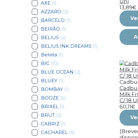
Uni
AXE
(1)
13,89€
AZZARO
(2)
Ve
BARCELO
(1)
BEIRÃO
(1)
A
BELIUS
(2)
BELIUS INK DREAMS
(1)
Belvita
(1)
BIC
(10)
BLUE OCEAN
(2)
BLUEY
(1)
Cadbu
Cadbur
BOMBAY
(1)
Milk Fru
BOOZE
(5)
C/ 18 U
BRIXEL
(1)
60,11€
BRUT
(2)
Ve
CABRIZ
(1)
(Brev
CACHAREL
(5)
dispon