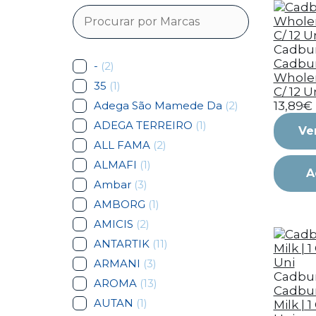
Cadbu
Cadbur
-
(2)
Wholen
35
(1)
C/ 12 U
Adega São Mamede Da
(2)
13,89€
ADEGA TERREIRO
(1)
Ve
ALL FAMA
(2)
ALMAFI
(1)
A
Ambar
(3)
AMBORG
(1)
AMICIS
(2)
ANTARTIK
(11)
ARMANI
(3)
Cadbu
AROMA
(13)
Cadbur
AUTAN
(1)
Milk | 1