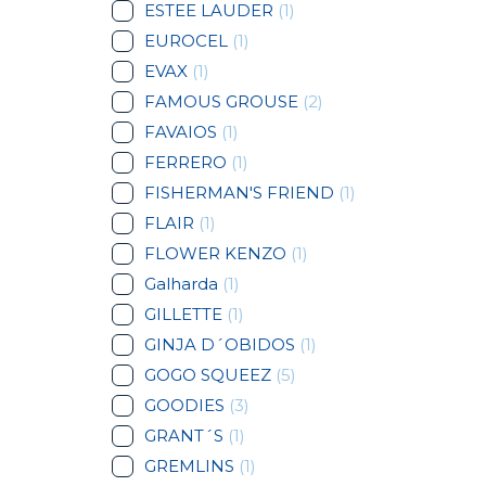
ESTEE LAUDER
(1)
EUROCEL
(1)
EVAX
(1)
FAMOUS GROUSE
(2)
FAVAIOS
(1)
FERRERO
(1)
FISHERMAN'S FRIEND
(1)
FLAIR
(1)
FLOWER KENZO
(1)
Galharda
(1)
GILLETTE
(1)
GINJA D´OBIDOS
(1)
GOGO SQUEEZ
(5)
GOODIES
(3)
GRANT´S
(1)
GREMLINS
(1)