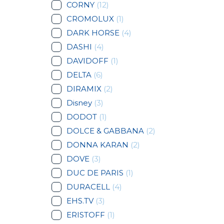
CORNY
(12)
CROMOLUX
(1)
DARK HORSE
(4)
DASHI
(4)
DAVIDOFF
(1)
DELTA
(6)
DIRAMIX
(2)
Disney
(3)
DODOT
(1)
DOLCE & GABBANA
(2)
DONNA KARAN
(2)
DOVE
(3)
DUC DE PARIS
(1)
DURACELL
(4)
EHS.TV
(3)
ERISTOFF
(1)