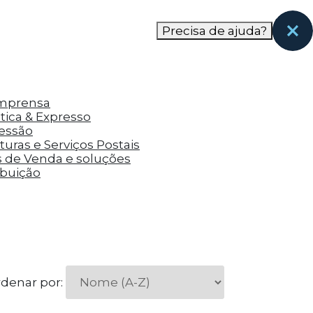
nas páginas que eles visitaram antes e analisar a
Precisa de ajuda?
Imprensa
tica & Expresso
ressão
uras e Serviços Postais
s de Venda e soluções
ibuição
denar por: