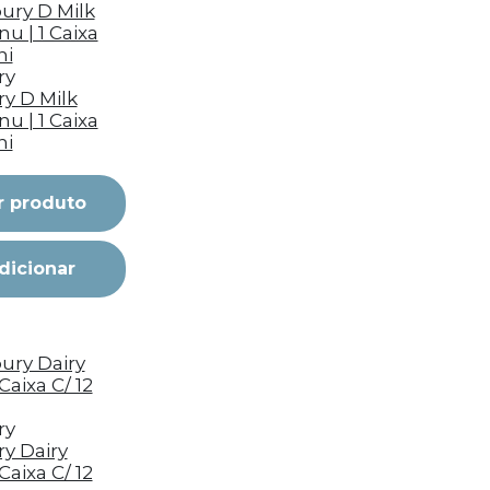
ry
y D Milk
u | 1 Caixa
ni
r produto
dicionar
ry
y Dairy
 Caixa C/ 12