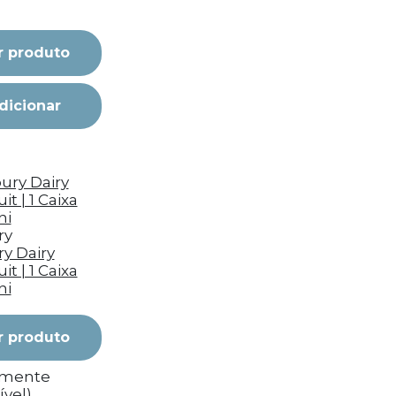
r produto
dicionar
ry
y Dairy
it | 1 Caixa
ni
r produto
emente
ível)