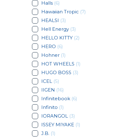
Halls
(6)
Hawaiian Tropic
(7)
HEALSI
(3)
Hell Energy
(3)
HELLO KITTY
(2)
HERO
(6)
Hohner
(1)
HOT WHEELS
(1)
HUGO BOSS
(3)
ICEL
(5)
IIGEN
(16)
Infinitebook
(6)
Infinito
(1)
IORANGOL
(3)
ISSEY MIYAKE
(1)
J.B.
(1)