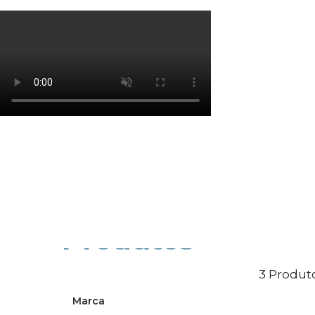
Os cookies de marketing são usados para entrega
eficácia da campanha publicitária.
Ajustar preferências
Aceitar Todos
Produtos
3 Produto
Marca