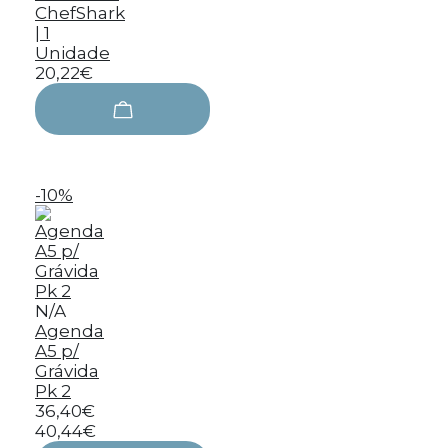
ChefShark
| 1
Unidade
20,22€
-10%
N/A
Agenda
A5 p/
Grávida
Pk 2
36,40€
40,44€