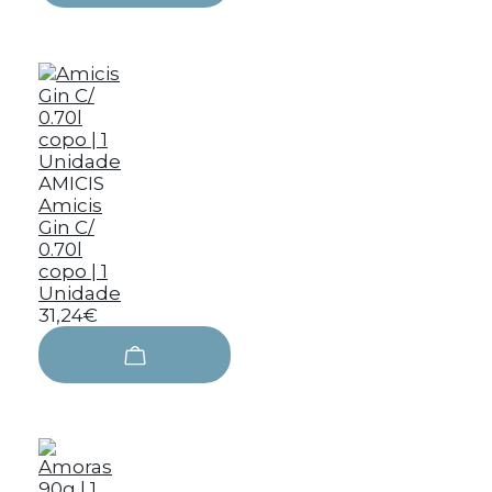
AMICIS
Amicis
Gin C/
0.70l
copo | 1
Unidade
31,24€