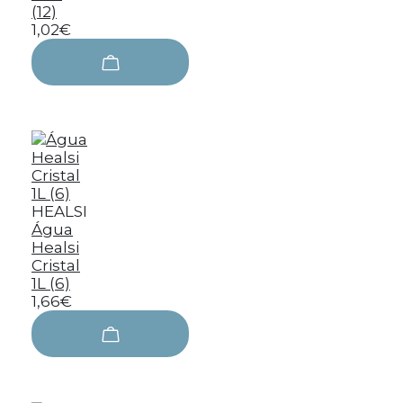
(12)
1,02€
HEALSI
Água
Healsi
Cristal
1L (6)
1,66€