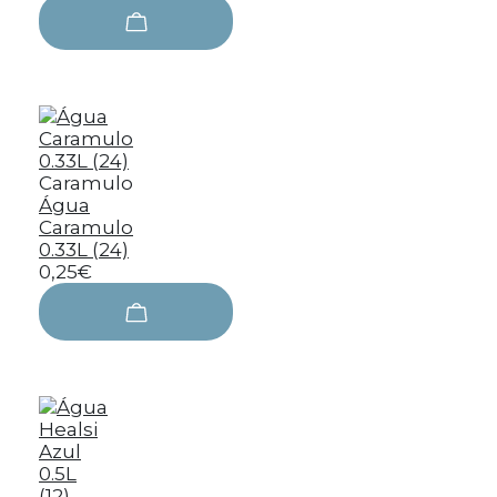
Caramulo
Água
Caramulo
0.33L (24)
0,25€