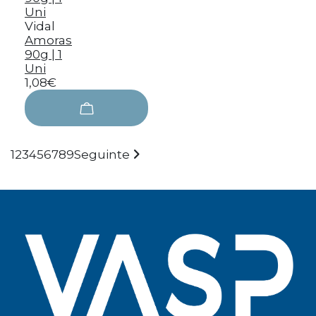
Vidal
Amoras
90g | 1
Uni
1,08€
1
2
3
4
5
6
7
8
9
Seguinte