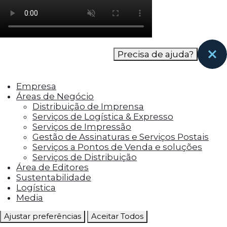
como os visitantes interagem com o site. Esses
cookies ajudam a fornecer informações sobre
as métricas do número de visitantes, taxa de
rejeição, origem do tráfego, etc.
Precisa de ajuda?
Cookies Funcionais
Os cookies funcionais ajudam a realizar certas
Empresa
funcionalidades, como compartilhar o
Áreas de Negócio
conteúdo do site em plataformas de social
Distribuição de Imprensa
media, coletar feedbacks e outros recursos de
Serviços de Logística & Expresso
terceiros.
Serviços de Impressão
Gestão de Assinaturas e Serviços Postais
Cookies Marketing
Serviços a Pontos de Venda e soluções
Os cookies de marketing são usados para
Serviços de Distribuição
entregar aos visitantes anúncios
Área de Editores
personalizados com base nas páginas que eles
Sustentabilidade
visitaram antes e analisar a eficácia da
Logística
campanha publicitária.
Media
Ajustar preferências
Aceitar Todos