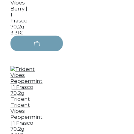
Vibes
Berry |
1
Frasco
70,2g
3,31€
Trident
Trident
Vibes
Peppermint
| 1 Frasco
70,2g