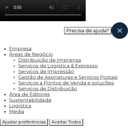
como os visitantes interagem com o site. Esses
cookies ajudam a fornecer informações sobre
as métricas do número de visitantes, taxa de
rejeição, origem do tráfego, etc.
Precisa de ajuda?
Cookies Funcionais
Os cookies funcionais ajudam a realizar certas
Empresa
funcionalidades, como compartilhar o
Áreas de Negócio
conteúdo do site em plataformas de social
Distribuição de Imprensa
media, coletar feedbacks e outros recursos de
Serviços de Logística & Expresso
terceiros.
Serviços de Impressão
Gestão de Assinaturas e Serviços Postais
Cookies Marketing
Serviços a Pontos de Venda e soluções
Os cookies de marketing são usados para
Serviços de Distribuição
entregar aos visitantes anúncios
Área de Editores
personalizados com base nas páginas que eles
Sustentabilidade
visitaram antes e analisar a eficácia da
Logística
campanha publicitária.
Media
Ajustar preferências
Aceitar Todos