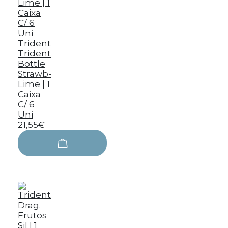
Trident
Trident
Bottle
Strawb-
Lime | 1
Caixa
C/ 6
Uni
21,55€