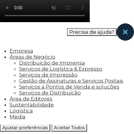
como os visitantes interagem com o site. Esses
cookies ajudam a fornecer informações sobre
as métricas do número de visitantes, taxa de
rejeição, origem do tráfego, etc.
Precisa de ajuda?
Cookies Funcionais
Os cookies funcionais ajudam a realizar certas
Empresa
funcionalidades, como compartilhar o
Áreas de Negócio
conteúdo do site em plataformas de social
Distribuição de Imprensa
media, coletar feedbacks e outros recursos de
Serviços de Logística & Expresso
terceiros.
Serviços de Impressão
Gestão de Assinaturas e Serviços Postais
Cookies Marketing
Serviços a Pontos de Venda e soluções
Os cookies de marketing são usados para
Serviços de Distribuição
entregar aos visitantes anúncios
Área de Editores
personalizados com base nas páginas que eles
Sustentabilidade
visitaram antes e analisar a eficácia da
Logística
campanha publicitária.
Media
Ajustar preferências
Aceitar Todos