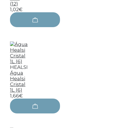
(12)
1,02€
HEALSI
Água
Healsi
Cristal
1L (6)
1,66€