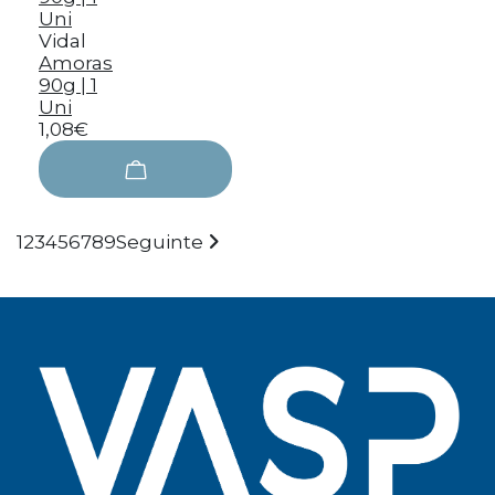
Vidal
Amoras
90g | 1
Uni
1,08€
1
2
3
4
5
6
7
8
9
Seguinte