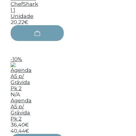
ChefShark
| 1
Unidade
20,22€
-10%
N/A
Agenda
A5 p/
Grávida
Pk 2
36,40€
40,44€