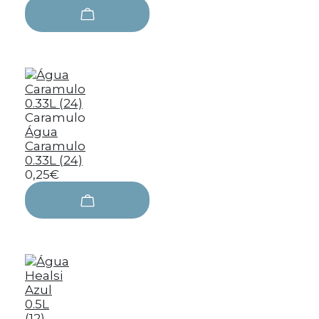
Caramulo
Água
Caramulo
0.33L (24)
0,25€