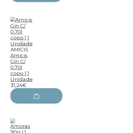
AMICIS
Amicis
Gin C/
0.70l
copo | 1
Unidade
31,24€