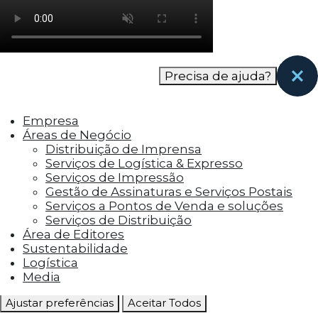
como os visitantes interagem com o site. Esses
cookies ajudam a fornecer informações sobre
as métricas do número de visitantes, taxa de
rejeição, origem do tráfego, etc.
Precisa de ajuda?
Cookies Funcionais
Os cookies funcionais ajudam a realizar certas
Empresa
funcionalidades, como compartilhar o
Áreas de Negócio
conteúdo do site em plataformas de social
Distribuição de Imprensa
media, coletar feedbacks e outros recursos de
Serviços de Logística & Expresso
terceiros.
Serviços de Impressão
Gestão de Assinaturas e Serviços Postais
Cookies Marketing
Serviços a Pontos de Venda e soluções
Os cookies de marketing são usados para
Serviços de Distribuição
entregar aos visitantes anúncios
Área de Editores
personalizados com base nas páginas que eles
Sustentabilidade
visitaram antes e analisar a eficácia da
Logística
campanha publicitária.
Media
Ajustar preferências
Aceitar Todos