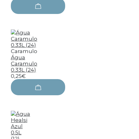
Caramulo
Água
Caramulo
0.33L (24)
0,25€