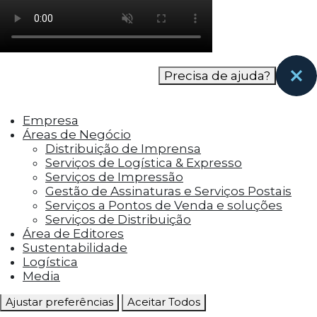
como os visitantes interagem com o site. Esses
cookies ajudam a fornecer informações sobre
as métricas do número de visitantes, taxa de
rejeição, origem do tráfego, etc.
Precisa de ajuda?
Cookies Funcionais
Os cookies funcionais ajudam a realizar certas
Empresa
funcionalidades, como compartilhar o
Áreas de Negócio
conteúdo do site em plataformas de social
Distribuição de Imprensa
media, coletar feedbacks e outros recursos de
Serviços de Logística & Expresso
terceiros.
Serviços de Impressão
Gestão de Assinaturas e Serviços Postais
Cookies Marketing
Serviços a Pontos de Venda e soluções
Os cookies de marketing são usados para
Serviços de Distribuição
entregar aos visitantes anúncios
Área de Editores
personalizados com base nas páginas que eles
Sustentabilidade
visitaram antes e analisar a eficácia da
Logística
campanha publicitária.
Media
Ajustar preferências
Aceitar Todos