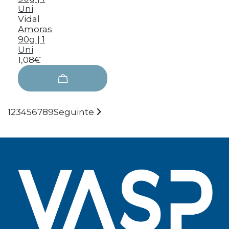
Vidal
Amoras
90g | 1
Uni
1,08€
1
2
3
4
5
6
7
8
9
Seguinte