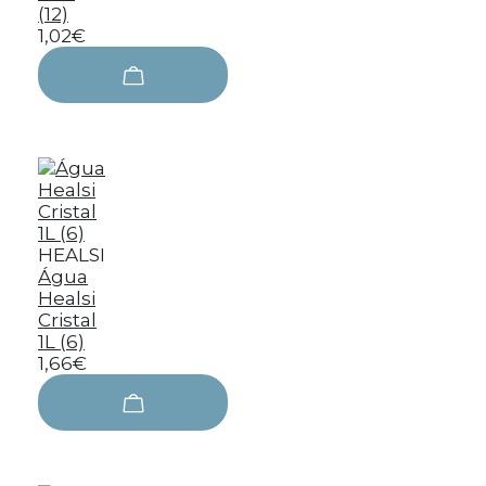
(12)
1,02€
HEALSI
Água
Healsi
Cristal
1L (6)
1,66€