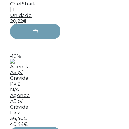
ChefShark
| 1
Unidade
20,22€
-10%
N/A
Agenda
A5 p/
Grávida
Pk 2
36,40€
40,44€