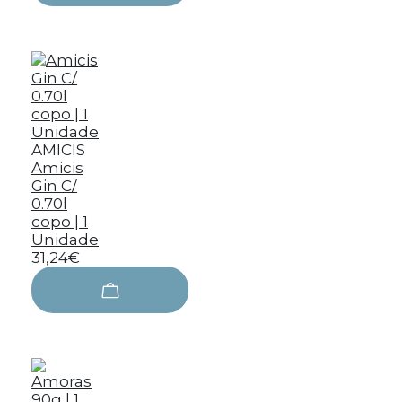
AMICIS
Amicis
Gin C/
0.70l
copo | 1
Unidade
31,24€