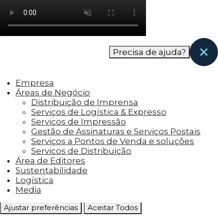
como os visitantes interagem com o site. Esses
cookies ajudam a fornecer informações sobre
as métricas do número de visitantes, taxa de
rejeição, origem do tráfego, etc.
Precisa de ajuda?
Cookies Funcionais
Os cookies funcionais ajudam a realizar certas
Empresa
funcionalidades, como compartilhar o
Áreas de Negócio
conteúdo do site em plataformas de social
Distribuição de Imprensa
media, coletar feedbacks e outros recursos de
Serviços de Logística & Expresso
terceiros.
Serviços de Impressão
Gestão de Assinaturas e Serviços Postais
Cookies Marketing
Serviços a Pontos de Venda e soluções
Os cookies de marketing são usados para
Serviços de Distribuição
entregar aos visitantes anúncios
Área de Editores
personalizados com base nas páginas que eles
Sustentabilidade
visitaram antes e analisar a eficácia da
Logística
campanha publicitária.
Media
Ajustar preferências
Aceitar Todos