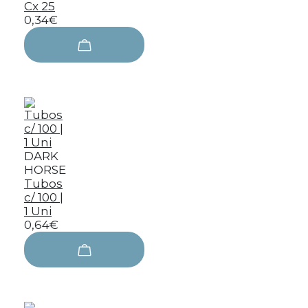
Cx 25
0,34€
DARK
HORSE
Tubos
c/ 100 |
1 Uni
0,64€