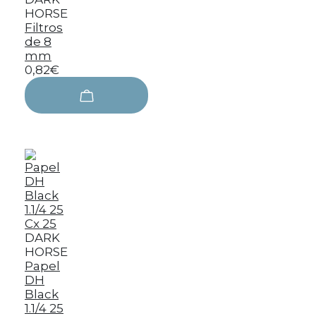
HORSE
Filtros
de 8
mm
0,82€
DARK
HORSE
Papel
DH
Black
1.1/4 25