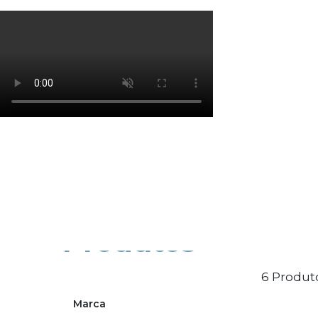
Os cookies de marketing são usados para entrega
eficácia da campanha publicitária.
Ajustar preferências
Aceitar Todos
Produtos
6 Produt
Marca