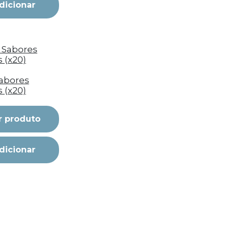
dicionar
Sabores
s (x20)
r produto
dicionar