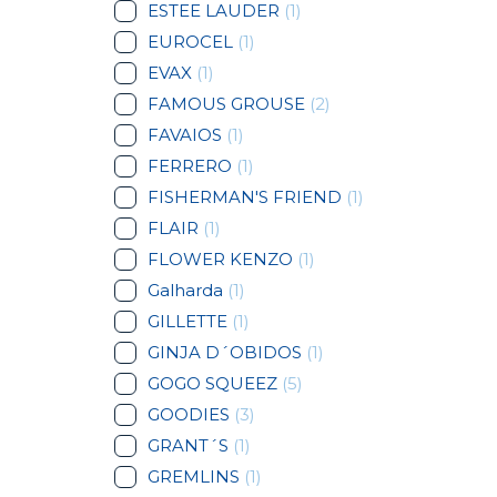
ESTEE LAUDER
(1)
EUROCEL
(1)
EVAX
(1)
FAMOUS GROUSE
(2)
FAVAIOS
(1)
FERRERO
(1)
FISHERMAN'S FRIEND
(1)
FLAIR
(1)
FLOWER KENZO
(1)
Galharda
(1)
GILLETTE
(1)
GINJA D´OBIDOS
(1)
GOGO SQUEEZ
(5)
GOODIES
(3)
GRANT´S
(1)
GREMLINS
(1)