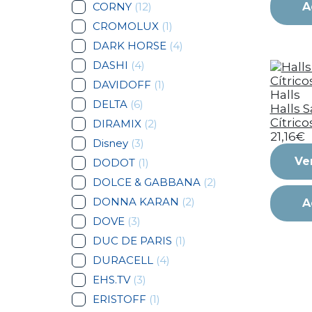
CORNY
(12)
A
CROMOLUX
(1)
DARK HORSE
(4)
DASHI
(4)
DAVIDOFF
(1)
Halls
DELTA
(6)
Halls 
Cítrico
DIRAMIX
(2)
21,16€
Disney
(3)
Ve
DODOT
(1)
DOLCE & GABBANA
(2)
DONNA KARAN
(2)
A
DOVE
(3)
DUC DE PARIS
(1)
DURACELL
(4)
EHS.TV
(3)
ERISTOFF
(1)