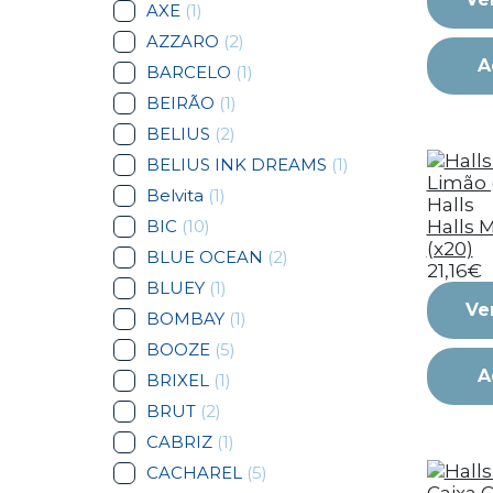
AXE
(1)
AZZARO
(2)
A
BARCELO
(1)
BEIRÃO
(1)
BELIUS
(2)
BELIUS INK DREAMS
(1)
Belvita
(1)
Halls
BIC
(10)
Halls 
(x20)
BLUE OCEAN
(2)
21,16€
BLUEY
(1)
Ve
BOMBAY
(1)
BOOZE
(5)
A
BRIXEL
(1)
BRUT
(2)
CABRIZ
(1)
CACHAREL
(5)