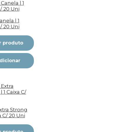
anela | 1
/ 20 Uni
r produto
dicionar
xtra Strong
xa C/ 20 Uni
r produto