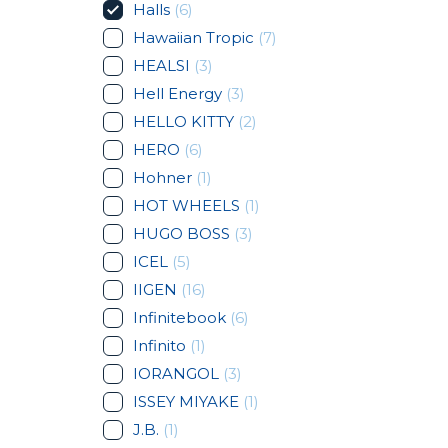
Halls
(6)
Hawaiian Tropic
(7)
HEALSI
(3)
Hell Energy
(3)
HELLO KITTY
(2)
HERO
(6)
Hohner
(1)
HOT WHEELS
(1)
HUGO BOSS
(3)
ICEL
(5)
IIGEN
(16)
Infinitebook
(6)
Infinito
(1)
IORANGOL
(3)
ISSEY MIYAKE
(1)
J.B.
(1)