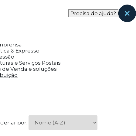
nas páginas que eles visitaram antes e analisar a
Precisa de ajuda?
Imprensa
tica & Expresso
ressão
uras e Serviços Postais
s de Venda e soluções
ibuição
denar por: