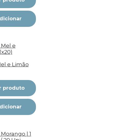
dicionar
Mel e Limão
r produto
dicionar