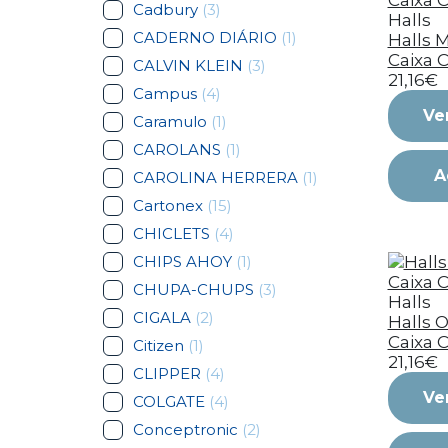
Cadbury
(3)
Halls
CADERNO DIÁRIO
(1)
Halls M
Caixa C
CALVIN KLEIN
(3)
21,16€
Campus
(4)
Ve
Caramulo
(1)
CAROLANS
(1)
A
CAROLINA HERRERA
(1)
Cartonex
(15)
CHICLETS
(4)
CHIPS AHOY
(1)
CHUPA-CHUPS
(3)
Halls
CIGALA
(2)
Halls Or
Caixa C
Citizen
(1)
21,16€
CLIPPER
(4)
Ve
COLGATE
(4)
Conceptronic
(2)