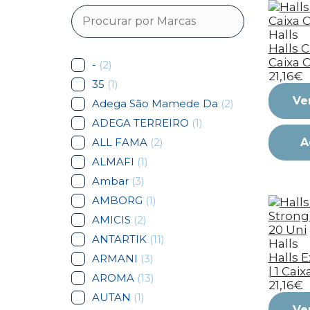
Halls
Halls C
Caixa C
-
(2)
21,16€
35
(1)
Ve
Adega São Mamede Da
(2)
ADEGA TERREIRO
(1)
ALL FAMA
(2)
A
ALMAFI
(1)
Ambar
(3)
AMBORG
(1)
AMICIS
(2)
ANTARTIK
(11)
Halls
Halls E
ARMANI
(3)
| 1 Cai
AROMA
(13)
21,16€
AUTAN
(1)
Ve