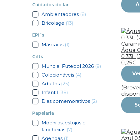
A
Cuidados do lar
Ambientadores
(8)
Bricolage
(13)
EPI´s
Caram
Máscaras
(1)
Água 
0.33L (
Gifts
0,25€
Mundial Futebol 2026
(9)
Ve
Colecionáveis
(4)
Adultos
(25)
(Brev
Infantil
(38)
dispon
Dias comemorativos
(2)
S
Papelaria
Mochilas, estojos e
lancheiras
(7)
Agendas
(1)