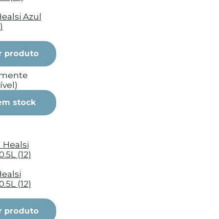
I
ealsi Azul
)
r produto
emente
ível)
em stock
I
ealsi
0.5L (12)
r produto