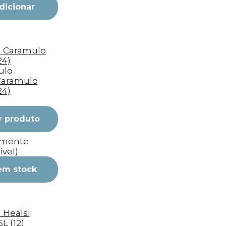
dicionar
ulo
Caramulo
24)
r produto
emente
ível)
em stock