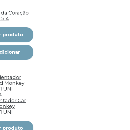
da Coração
Cx 4
r produto
dicionar
A
tador Car
onkey
 1 UNI
r produto