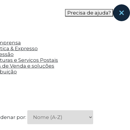
nas páginas que eles visitaram antes e analisar a
Precisa de ajuda?
Imprensa
tica & Expresso
ressão
uras e Serviços Postais
s de Venda e soluções
ibuição
denar por: