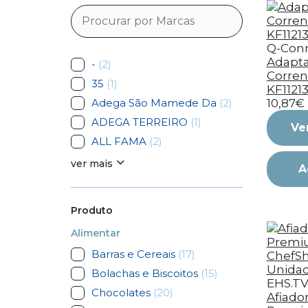
Q-Con
Adapt
-
(2)
Corren
35
(1)
KF11213
Adega São Mamede Da
(2)
10,87€
ADEGA TERREIRO
(1)
Ve
ALL FAMA
(2)
ver mais
A
Produto
Alimentar
Barras e Cereais
(17)
Bolachas e Biscoitos
(15)
EHS.T
Chocolates
(20)
Afiado