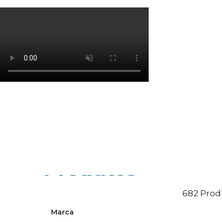
Os cookies de marketing são usados para entrega
eficácia da campanha publicitária.
Ajustar preferências
Aceitar Todos
Produtos
682 Prod
Marca