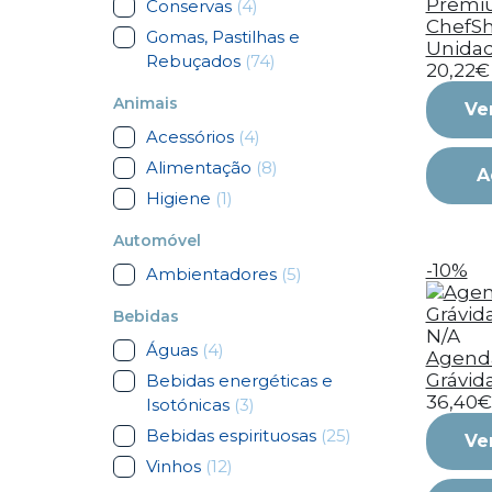
Premi
Conservas
(4)
ChefSha
Gomas, Pastilhas e
Unida
Rebuçados
(74)
20,22€
Animais
Ve
Acessórios
(4)
Alimentação
(8)
A
Higiene
(1)
Automóvel
-10%
Ambientadores
(5)
Bebidas
N/A
Águas
(4)
Agenda
Grávid
Bebidas energéticas e
36,40€
Isotónicas
(3)
Bebidas espirituosas
(25)
Ve
Vinhos
(12)