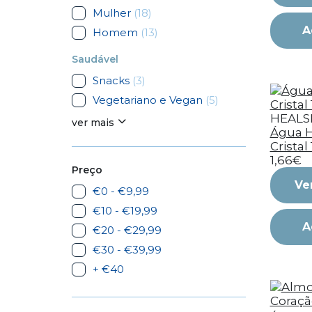
Mulher
(18)
A
Homem
(13)
Saudável
Snacks
(3)
Vegetariano e Vegan
(5)
HEALS
ver mais
Água H
Cristal 
1,66€
Preço
Ve
€0 - €9,99
€10 - €19,99
A
€20 - €29,99
€30 - €39,99
+ €40