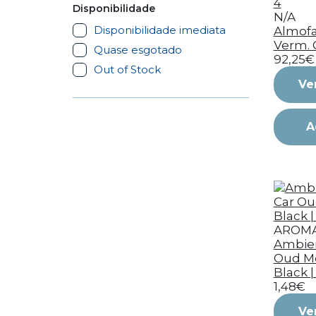
Disponibilidade
N/A
Disponibilidade imediata
Almofa
Verm. 
Quase esgotado
92,25€
Out of Stock
Ve
A
AROM
Ambien
Oud M
Black |
1,48€
Ve