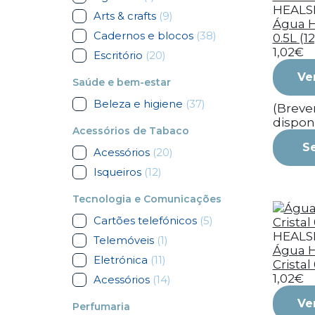
HEALS
Arts & crafts
(9)
Água H
Cadernos e blocos
(38)
0.5L (12
1,02€
Escritório
(20)
Ve
Saúde e bem-estar
Beleza e higiene
(37)
(Brev
dispon
Acessórios de Tabaco
S
Acessórios
(20)
Isqueiros
(12)
Tecnologia e Comunicações
Cartões telefónicos
(5)
HEALS
Telemóveis
(1)
Água H
Eletrónica
(11)
Cristal 
1,02€
Acessórios
(14)
Ve
Perfumaria