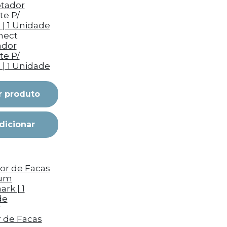
nect
ador
te P/
 | 1 Unidade
r produto
dicionar
V
r de Facas