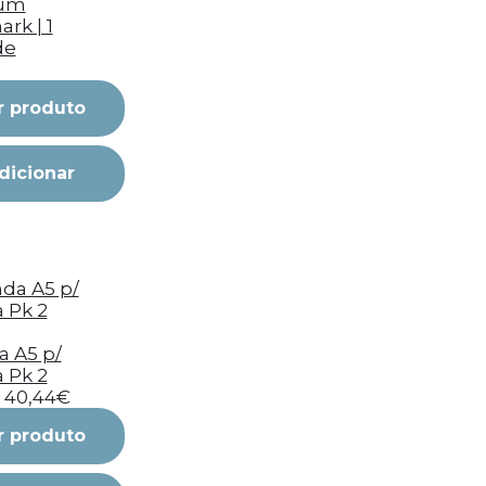
um
rk | 1
de
r produto
dicionar
 A5 p/
a Pk 2
40,44€
r produto