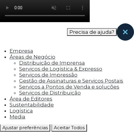
como os visitantes interagem com o site. Esses
cookies ajudam a fornecer informações sobre
as métricas do número de visitantes, taxa de
rejeição, origem do tráfego, etc.
Precisa de ajuda?
Cookies Funcionais
Os cookies funcionais ajudam a realizar certas
Empresa
funcionalidades, como compartilhar o
Áreas de Negócio
conteúdo do site em plataformas de social
Distribuição de Imprensa
media, coletar feedbacks e outros recursos de
Serviços de Logística & Expresso
terceiros.
Serviços de Impressão
Gestão de Assinaturas e Serviços Postais
Cookies Marketing
Serviços a Pontos de Venda e soluções
Os cookies de marketing são usados para
Serviços de Distribuição
entregar aos visitantes anúncios
Área de Editores
personalizados com base nas páginas que eles
Sustentabilidade
visitaram antes e analisar a eficácia da
Logística
campanha publicitária.
Media
Ajustar preferências
Aceitar Todos