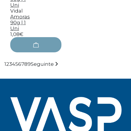
Vidal
Amoras
90g | 1
Uni
1,08€
1
2
3
4
5
6
7
8
9
Seguinte