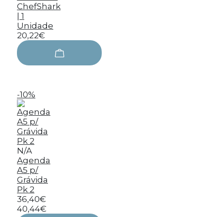
ChefShark
| 1
Unidade
20,22€
-10%
N/A
Agenda
A5 p/
Grávida
Pk 2
36,40€
40,44€