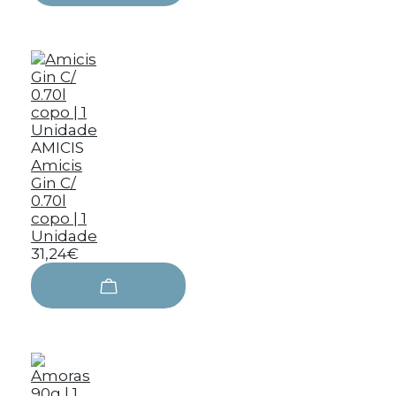
AMICIS
Amicis
Gin C/
0.70l
copo | 1
Unidade
31,24€