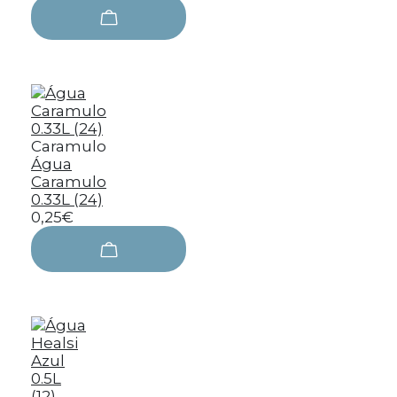
Caramulo
Água
Caramulo
0.33L (24)
0,25€