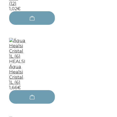
(12)
1,02€
HEALSI
Água
Healsi
Cristal
1L (6)
1,66€