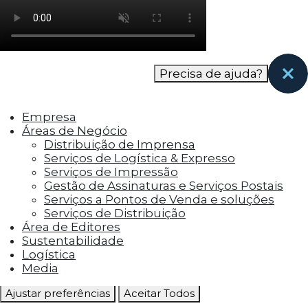
como os visitantes interagem com o site. Esses
cookies ajudam a fornecer informações sobre
as métricas do número de visitantes, taxa de
rejeição, origem do tráfego, etc.
Precisa de ajuda?
Cookies Funcionais
Os cookies funcionais ajudam a realizar certas
Empresa
funcionalidades, como compartilhar o
Áreas de Negócio
conteúdo do site em plataformas de social
Distribuição de Imprensa
media, coletar feedbacks e outros recursos de
Serviços de Logística & Expresso
terceiros.
Serviços de Impressão
Gestão de Assinaturas e Serviços Postais
Cookies Marketing
Serviços a Pontos de Venda e soluções
Os cookies de marketing são usados para
Serviços de Distribuição
entregar aos visitantes anúncios
Área de Editores
personalizados com base nas páginas que eles
Sustentabilidade
visitaram antes e analisar a eficácia da
Logística
campanha publicitária.
Media
Ajustar preferências
Aceitar Todos