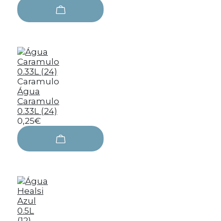
Caramulo
Água
Caramulo
0.33L (24)
0,25€