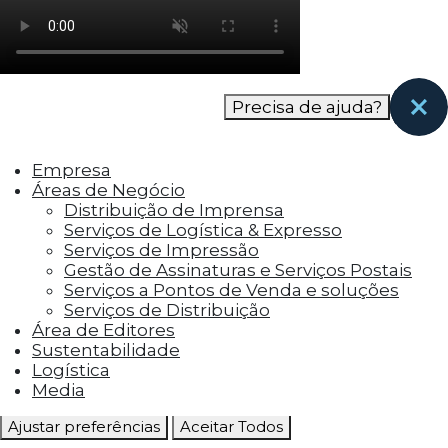
como os visitantes interagem com o site. Esses
cookies ajudam a fornecer informações sobre
as métricas do número de visitantes, taxa de
rejeição, origem do tráfego, etc.
Precisa de ajuda?
Cookies Funcionais
Os cookies funcionais ajudam a realizar certas
Empresa
funcionalidades, como compartilhar o
Áreas de Negócio
conteúdo do site em plataformas de social
Distribuição de Imprensa
media, coletar feedbacks e outros recursos de
Serviços de Logística & Expresso
terceiros.
Serviços de Impressão
Gestão de Assinaturas e Serviços Postais
Cookies Marketing
Serviços a Pontos de Venda e soluções
Os cookies de marketing são usados para
Serviços de Distribuição
entregar aos visitantes anúncios
Área de Editores
personalizados com base nas páginas que eles
Sustentabilidade
visitaram antes e analisar a eficácia da
Logística
campanha publicitária.
Media
Ajustar preferências
Aceitar Todos