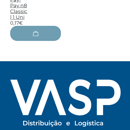
Pay n8
Classic
| 1 Uni
0,17€