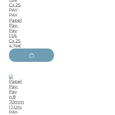
PAY-
PAY
Papel
Pay-
Pay
1.1/4
Cx 25
4,74€
PAY-