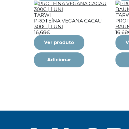
TARWI
TARW
PROTEÍNA VEGANA CACAU
PROT
300G | 1 UNI
BAUN
16,68€
16,68
Ver produto
V
Adicionar