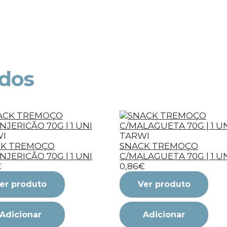
ados
I
TARWI
CK TREMOÇO
SNACK TREMOÇO
NJERICÃO 70G | 1 UNI
C/MALAGUETA 70G | 1 U
€
0,86€
er produto
Ver produto
Adicionar
Adicionar