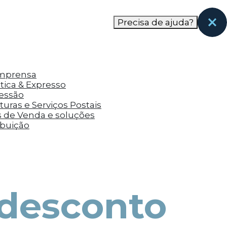
nas páginas que eles visitaram antes e analisar a
Precisa de ajuda?
Imprensa
tica & Expresso
ressão
uras e Serviços Postais
s de Venda e soluções
ibuição
desconto