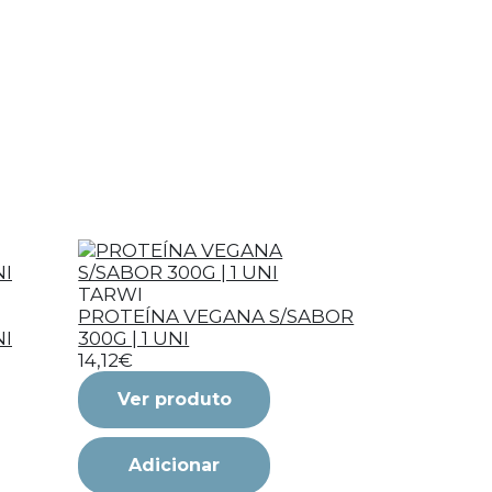
TARWI
PROTEÍNA VEGANA S/SABOR
NI
300G | 1 UNI
14,12€
Ver produto
Adicionar