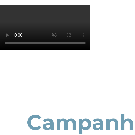
Os cookies de marketing são usados para entrega
eficácia da campanha publicitária.
Ajustar preferências
Aceitar Todos
Campanha