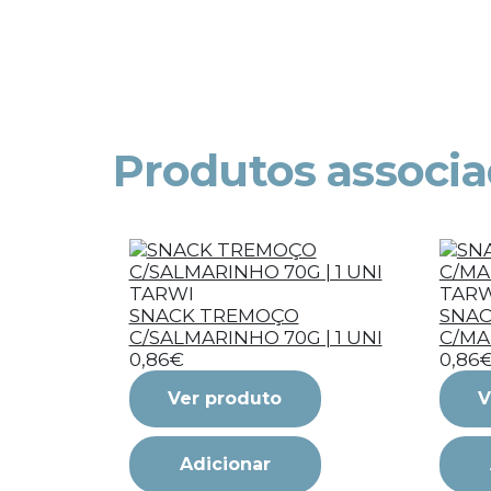
Produtos associ
TARWI
TARW
SNACK TREMOÇO
SNA
C/SALMARINHO 70G | 1 UNI
C/MA
0,86€
0,86
Ver produto
V
Adicionar