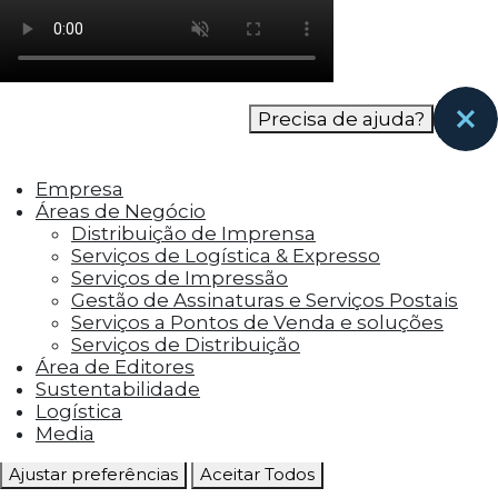
como os visitantes interagem com o site. Esses
cookies ajudam a fornecer informações sobre
as métricas do número de visitantes, taxa de
rejeição, origem do tráfego, etc.
Precisa de ajuda?
Cookies Funcionais
Os cookies funcionais ajudam a realizar certas
Empresa
funcionalidades, como compartilhar o
Áreas de Negócio
conteúdo do site em plataformas de social
Distribuição de Imprensa
media, coletar feedbacks e outros recursos de
Serviços de Logística & Expresso
terceiros.
Serviços de Impressão
Gestão de Assinaturas e Serviços Postais
Cookies Marketing
Serviços a Pontos de Venda e soluções
Os cookies de marketing são usados para
Serviços de Distribuição
entregar aos visitantes anúncios
Área de Editores
personalizados com base nas páginas que eles
Sustentabilidade
visitaram antes e analisar a eficácia da
Logística
campanha publicitária.
Media
Ajustar preferências
Aceitar Todos