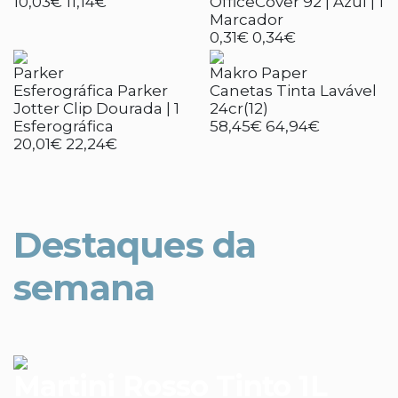
10,03€
11,14€
OfficeCover 92 | Azul | 1
Marcador
0,31€
0,34€
Parker
Makro Paper
Esferográfica Parker
Canetas Tinta Lavável
Jotter Clip Dourada | 1
24cr(12)
Esferográfica
58,45€
64,94€
20,01€
22,24€
Destaques da
semana
Martini Rosso Tinto 1L