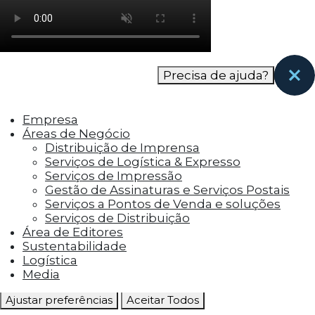
como os visitantes interagem com o site. Esses
cookies ajudam a fornecer informações sobre
as métricas do número de visitantes, taxa de
rejeição, origem do tráfego, etc.
Precisa de ajuda?
Cookies Funcionais
Os cookies funcionais ajudam a realizar certas
Empresa
funcionalidades, como compartilhar o
Áreas de Negócio
conteúdo do site em plataformas de social
Distribuição de Imprensa
media, coletar feedbacks e outros recursos de
Serviços de Logística & Expresso
terceiros.
Serviços de Impressão
Gestão de Assinaturas e Serviços Postais
Cookies Marketing
Serviços a Pontos de Venda e soluções
Os cookies de marketing são usados para
Serviços de Distribuição
entregar aos visitantes anúncios
Área de Editores
personalizados com base nas páginas que eles
Sustentabilidade
visitaram antes e analisar a eficácia da
Logística
campanha publicitária.
Media
Ajustar preferências
Aceitar Todos