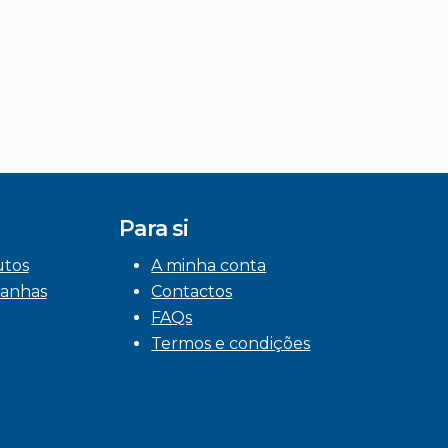
Para si
utos
A minha conta
anhas
Contactos
FAQs
Termos e condições