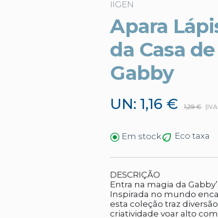
IIGEN
Apara Lápi
da Casa de
Gabby
UN: 1,16 €
1,29 €
(IV
Eco taxa
Em stock
DESCRIÇÃO
Entra na magia da Gabby’
Inspirada no mundo enca
esta coleção traz diversã
criatividade voar alto co