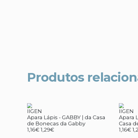
Produtos relacio
IIGEN
IIGEN
Apara Lápis - GABBY | da Casa
Apara Lá
de Bonecas da Gabby
Casa d
1,16€
1,29€
1,16€
1,