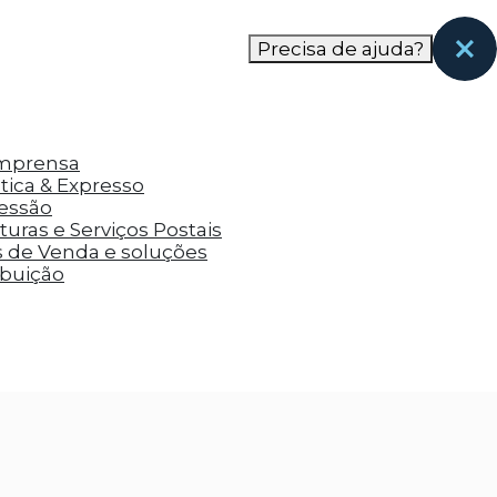
nas páginas que eles visitaram antes e analisar a
Precisa de ajuda?
Imprensa
tica & Expresso
ressão
uras e Serviços Postais
s de Venda e soluções
ibuição