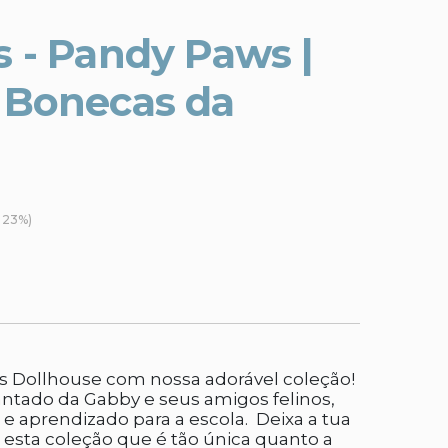
s - Pandy Paws |
 Bonecas da
A 23%)
s Dollhouse com nossa adorável coleção!
ntado da Gabby e seus amigos felinos,
o e aprendizado para a escola. Deixa a tua
m esta coleção que é tão única quanto a