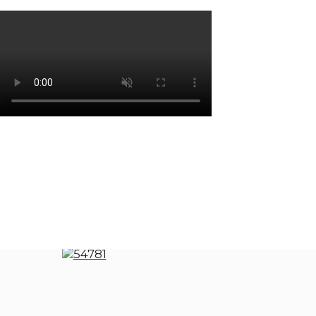
Os cookies de marketing são usados para entrega
eficácia da campanha publicitária.
Ajustar preferências
Aceitar Todos
Papelaria
Apara Lápis - Pandy Paws | da Casa de Bo