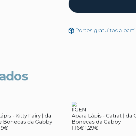
Portes gratuitos a part
nados
IIGEN
pis - Kitty Fairy | da
Apara Lápis - Catrat | da
e Bonecas da Gabby
Bonecas da Gabby
29€
1,16€
1,29€