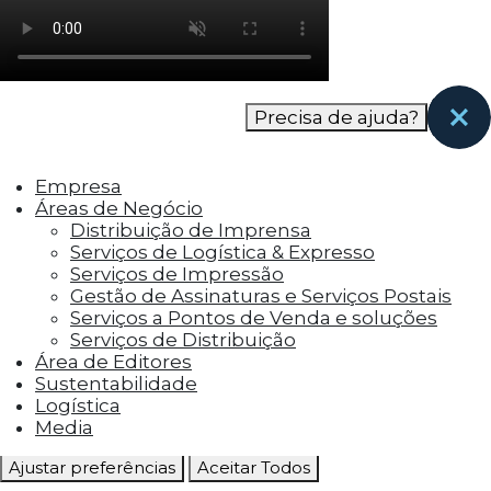
como os visitantes interagem com o site. Esses
cookies ajudam a fornecer informações sobre
as métricas do número de visitantes, taxa de
rejeição, origem do tráfego, etc.
Precisa de ajuda?
Cookies Funcionais
Os cookies funcionais ajudam a realizar certas
Empresa
funcionalidades, como compartilhar o
Áreas de Negócio
conteúdo do site em plataformas de social
Distribuição de Imprensa
media, coletar feedbacks e outros recursos de
Serviços de Logística & Expresso
terceiros.
Serviços de Impressão
Gestão de Assinaturas e Serviços Postais
Cookies Marketing
Serviços a Pontos de Venda e soluções
Os cookies de marketing são usados para
Serviços de Distribuição
entregar aos visitantes anúncios
Área de Editores
personalizados com base nas páginas que eles
Sustentabilidade
visitaram antes e analisar a eficácia da
Logística
campanha publicitária.
Media
Ajustar preferências
Aceitar Todos