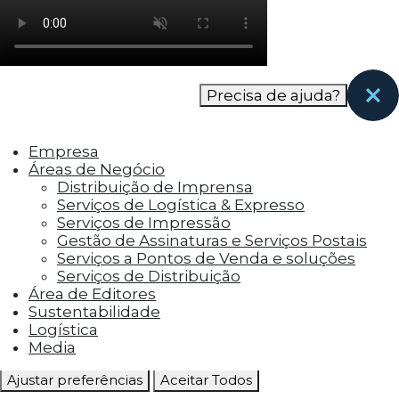
como os visitantes interagem com o site. Esses
cookies ajudam a fornecer informações sobre
as métricas do número de visitantes, taxa de
rejeição, origem do tráfego, etc.
Precisa de ajuda?
Cookies Funcionais
Os cookies funcionais ajudam a realizar certas
Empresa
funcionalidades, como compartilhar o
Áreas de Negócio
conteúdo do site em plataformas de social
Distribuição de Imprensa
media, coletar feedbacks e outros recursos de
Serviços de Logística & Expresso
terceiros.
Serviços de Impressão
Gestão de Assinaturas e Serviços Postais
Cookies Marketing
Serviços a Pontos de Venda e soluções
Os cookies de marketing são usados para
Serviços de Distribuição
entregar aos visitantes anúncios
Área de Editores
personalizados com base nas páginas que eles
Sustentabilidade
visitaram antes e analisar a eficácia da
Logística
campanha publicitária.
Media
Ajustar preferências
Aceitar Todos