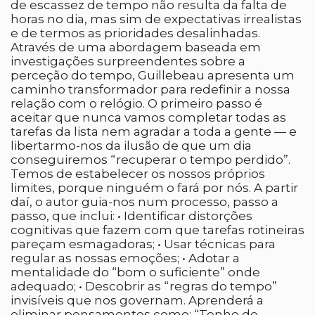
de escassez de tempo não resulta da falta de
horas no dia, mas sim de expectativas irrealistas
e de termos as prioridades desalinhadas.
Através de uma abordagem baseada em
investigações surpreendentes sobre a
perceção do tempo, Guillebeau apresenta um
caminho transformador para redefinir a nossa
relação com o relógio. O primeiro passo é
aceitar que nunca vamos completar todas as
tarefas da lista nem agradar a toda a gente — e
libertarmo-nos da ilusão de que um dia
conseguiremos “recuperar o tempo perdido”.
Temos de estabelecer os nossos próprios
limites, porque ninguém o fará por nós. A partir
daí, o autor guia-nos num processo, passo a
passo, que inclui: • Identificar distorções
cognitivas que fazem com que tarefas rotineiras
pareçam esmagadoras; • Usar técnicas para
regular as nossas emoções; • Adotar a
mentalidade do “bom o suficiente” onde
adequado; • Descobrir as “regras do tempo”
invisíveis que nos governam. Aprenderá a
eliminar pensamentos como: “Tenho de