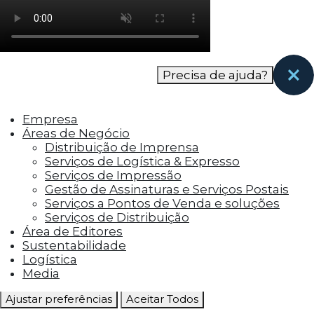
como os visitantes interagem com o site. Esses
cookies ajudam a fornecer informações sobre
as métricas do número de visitantes, taxa de
rejeição, origem do tráfego, etc.
Precisa de ajuda?
Cookies Funcionais
Os cookies funcionais ajudam a realizar certas
Empresa
funcionalidades, como compartilhar o
Áreas de Negócio
conteúdo do site em plataformas de social
Distribuição de Imprensa
media, coletar feedbacks e outros recursos de
Serviços de Logística & Expresso
terceiros.
Serviços de Impressão
Gestão de Assinaturas e Serviços Postais
Cookies Marketing
Serviços a Pontos de Venda e soluções
Os cookies de marketing são usados para
Serviços de Distribuição
entregar aos visitantes anúncios
Área de Editores
personalizados com base nas páginas que eles
Sustentabilidade
visitaram antes e analisar a eficácia da
Logística
campanha publicitária.
Media
Ajustar preferências
Aceitar Todos