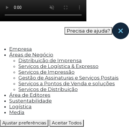
como os visitantes interagem com o site. Esses
cookies ajudam a fornecer informações sobre
as métricas do número de visitantes, taxa de
rejeição, origem do tráfego, etc.
Precisa de ajuda?
Cookies Funcionais
Os cookies funcionais ajudam a realizar certas
Empresa
funcionalidades, como compartilhar o
Áreas de Negócio
conteúdo do site em plataformas de social
Distribuição de Imprensa
media, coletar feedbacks e outros recursos de
Serviços de Logística & Expresso
terceiros.
Serviços de Impressão
Gestão de Assinaturas e Serviços Postais
Cookies Marketing
Serviços a Pontos de Venda e soluções
Os cookies de marketing são usados para
Serviços de Distribuição
entregar aos visitantes anúncios
Área de Editores
personalizados com base nas páginas que eles
Sustentabilidade
visitaram antes e analisar a eficácia da
Logística
campanha publicitária.
Media
Ajustar preferências
Aceitar Todos