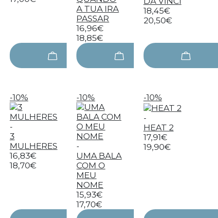
DA VINCI
A TUA IRA
18,45€
PASSAR
20,50€
16,96€
18,85€
-10%
-10%
-10%
-
-
HEAT 2
3
17,91€
MULHERES
-
19,90€
16,83€
UMA BALA
18,70€
COM O
MEU
NOME
15,93€
17,70€