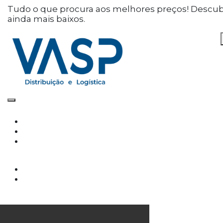
Defina as suas preferências
Tudo o que procura aos melhores preços! Descu
ainda mais baixos.
de cookies para este
website.
Este website utiliza cookies estritamente
necessários, analíticos e funcionais, para lhe
oferecer uma boa experiência de navegação e
acesso a todas as funcionalidades.
Consulte a nossa
política de privacidade e de
Cookies
.
Cookies necessários (obrigatório)
Os cookies necessários são cruciais para as
funções básicas do site e o site não funcionará
da maneira pretendida sem eles
Cookies Analíticos
Os cookies analíticos são usados para entender