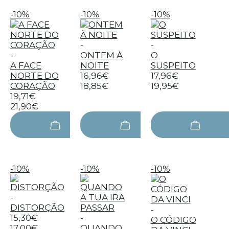
-10%
-10%
-10%
-
-
-
ONTEM À
O
A FACE
NOITE
SUSPEITO
NORTE DO
16,96€
17,96€
CORAÇÃO
18,85€
19,95€
19,71€
21,90€
-10%
-10%
-10%
-
DISTORÇÃO
-
15,30€
-
O CÓDIGO
17,00€
QUANDO