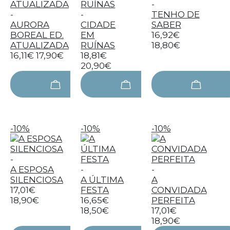
-
-
-
TENHO DE
AURORA
CIDADE
SABER
BOREAL ED.
EM
16,92€
ATUALIZADA
RUÍNAS
18,80€
16,11€
17,90€
18,81€
20,90€
-10%
-10%
-10%
-
A ESPOSA
-
-
SILENCIOSA
A ÚLTIMA
A
17,01€
FESTA
CONVIDADA
18,90€
16,65€
PERFEITA
18,50€
17,01€
18,90€