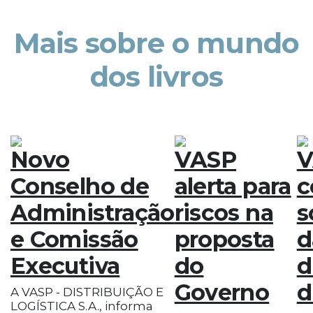
Mais sobre o mundo
dos livros
Novo
VASP
V
Conselho de
alerta para
c
Administração
riscos na
s
e Comissão
proposta
d
Executiva
do
d
Governo
d
A VASP - DISTRIBUIÇÃO E
LOGÍSTICA S.A., informa