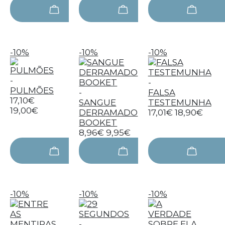
-10%
-10%
-10%
-
-
PULMÕES
-
FALSA
17,10€
SANGUE
TESTEMUNHA
19,00€
DERRAMADO
17,01€
18,90€
BOOKET
8,96€
9,95€
-10%
-10%
-10%
-