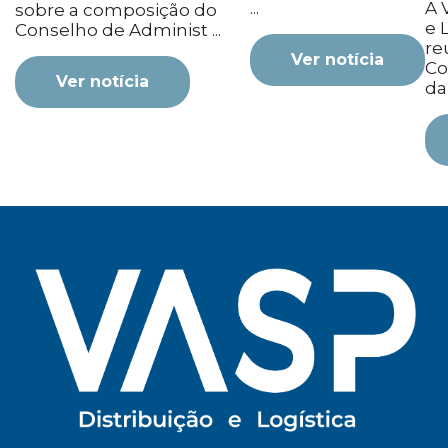
...
A 
sobre a composição do
e L
Conselho de Administ ...
re
Ver notícia
Co
Ver notícia
da