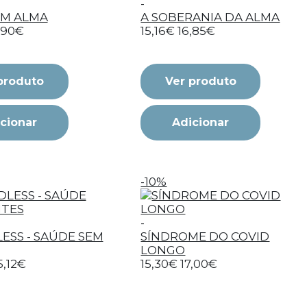
-
OM ALMA
A SOBERANIA DA ALMA
,90€
15,16€
16,85€
produto
Ver produto
cionar
Adicionar
-10%
-
SS - SAÚDE SEM
SÍNDROME DO COVID
LONGO
5,12€
15,30€
17,00€