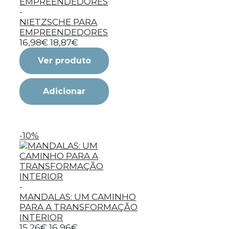
-
NIETZSCHE PARA
EMPREENDEDORES
16,98€
18,87€
Ver produto
Adicionar
-10%
-
MANDALAS: UM CAMINHO
PARA A TRANSFORMAÇÃO
INTERIOR
15,26€
16,96€