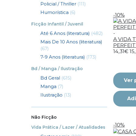
Policial / Thriller
(111)
Humorística
(6)
-10%
Ficção Infantil / Juvenil
-
Até 6 Anos (literatura)
(482)
A VIDA 
Mais De 10 Anos (literatura)
PERFEIT
(67)
14,31€
15
7-9 Anos (literatura)
(173)
Bd / Manga / Ilustração
Bd Geral
(615)
Ver 
Manga
(7)
Ilustração
(13)
Adi
Não Ficção
-10%
Vida Prática / Lazer / Atualidades