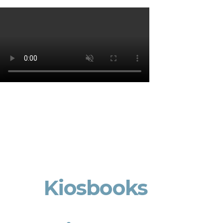
Os cookies de marketing são usados para entrega
eficácia da campanha publicitária.
Ajustar preferências
Aceitar Todos
Sab
Kiosbooks