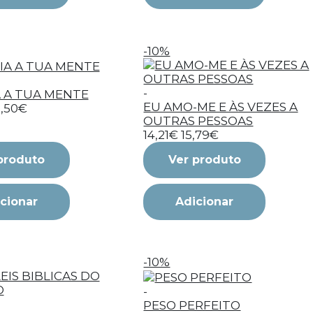
-10%
-
A A TUA MENTE
EU AMO-ME E ÀS VEZES A
6,50€
OUTRAS PESSOAS
14,21€
15,79€
produto
Ver produto
cionar
Adicionar
-10%
-
PESO PERFEITO