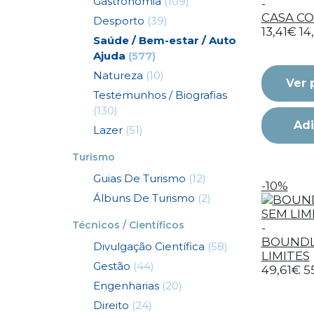
Gastronomia
(109)
-
CASA C
Desporto
(39)
13,41€
14
Saúde / Bem-estar / Auto
Ajuda
(577)
Natureza
(10)
Ver 
Testemunhos / Biografias
(130)
Adi
Lazer
(51)
Turismo
Guias De Turismo
(12)
-10%
Álbuns De Turismo
(2)
Técnicos / Científicos
-
BOUNDLE
Divulgação Científica
(58)
LIMITES
Gestão
(44)
49,61€
5
Engenharias
(20)
Direito
(24)