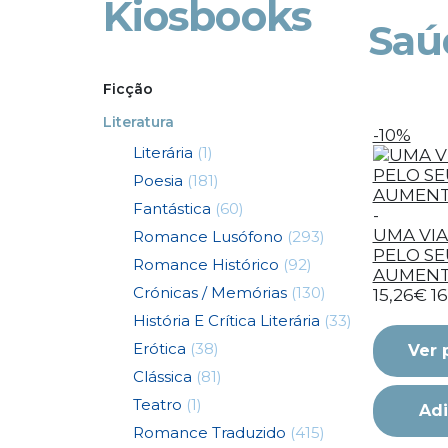
Kiosbooks
Saú
Ficção
Literatura
-10%
Literária
(1)
Poesia
(181)
Fantástica
(60)
-
UMA VI
Romance Lusófono
(293)
PELO SEU
Romance Histórico
(92)
AUMEN
Crónicas / Memórias
(130)
15,26€
1
História E Crítica Literária
(33)
Erótica
(38)
Ver 
Clássica
(81)
Teatro
(1)
Adi
Romance Traduzido
(415)