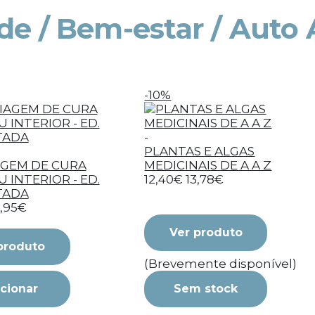
de / Bem-estar / Auto 
-10%
-
PLANTAS E ALGAS
AGEM DE CURA
MEDICINAIS DE A A Z
 INTERIOR - ED.
12,40€
13,78€
TADA
6,95€
Ver produto
produto
(Brevemente disponível)
cionar
Sem stock