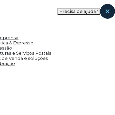
nas páginas que eles visitaram antes e analisar a
Precisa de ajuda?
Imprensa
tica & Expresso
ressão
uras e Serviços Postais
s de Venda e soluções
ibuição