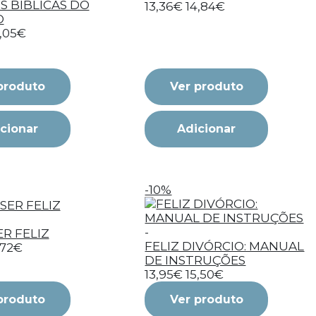
IS BIBLICAS DO
13,36€
14,84€
O
5,05€
produto
Ver produto
cionar
Adicionar
-10%
-
R FELIZ
FELIZ DIVÓRCIO: MANUAL
,72€
DE INSTRUÇÕES
13,95€
15,50€
produto
Ver produto