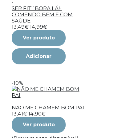
-
SER FIT´BORA LÁ!-
COMENDO BEM E COM
SAÚDE
13,49€
14,99€
Ver produto
Adicionar
-10%
-
NÃO ME CHAMEM BOM PAI
13,41€
14,90€
Ver produto