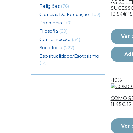
AS 25 LE
Religiões
(76)
SUCESS
13,54€
1
Ciências Da Educação
(102)
Psicologia
(70)
Filosofia
(60)
Ver 
Comunicação
(54)
Sociologia
(222)
Adi
Espiritualidade/Esoterismo
(12)
-10%
-
COMO SE
11,45€
12
Ver 