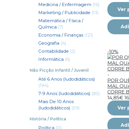
Medicina / Enfermagem
(16)
Ver 
Marketing / Publicidade
(13)
Matemática / Física /
Adi
Química
(7)
Economia / Finanças
(121)
Geografia
(4)
Contabilidade
(2)
-10%
Informática
(6)
Não Ficção Infantil / Juvenil
-
Até 6 Anos (ludodidáticos)
POR QU
(194)
MAL QU
CORRE 
7-9 Anos (ludodidáticos)
(85)
14,85€
1
Mais De 10 Anos
(ludodidáticos)
(59)
Ver 
História / Política
Adi
Política
(11)