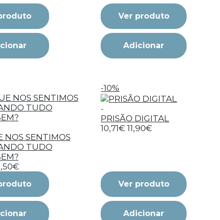
produto
Ver produto
cionar
Adicionar
-10%
-
PRISÃO DIGITAL
10,71€
11,90€
E NOS SENTIMOS
ANDO TUDO
BEM?
6,50€
produto
Ver produto
cionar
Adicionar