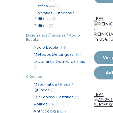
História
(441)
Biografias Históricas /
-10%
Políticas
(30)
Política
(6)
-
REINICI
Dicionários / Idiomas / Apoio
14,85€
1
Escolar
Apoio Escolar
(11)
Métodos De Línguas
(10)
Ver 
Dicionários Outros Idiomas
(1)
Adi
Ciências
Matemática / Física /
Química
(2)
-10%
Divulgação Científica
(5)
Política
(142)
-
Antropologia
(21)