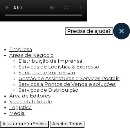
como os visitantes interagem com o site. Esses
cookies ajudam a fornecer informações sobre
as métricas do número de visitantes, taxa de
rejeição, origem do tráfego, etc.
Precisa de ajuda?
Cookies Funcionais
Os cookies funcionais ajudam a realizar certas
Empresa
funcionalidades, como compartilhar o
Áreas de Negócio
conteúdo do site em plataformas de social
Distribuição de Imprensa
media, coletar feedbacks e outros recursos de
Serviços de Logística & Expresso
terceiros.
Serviços de Impressão
Gestão de Assinaturas e Serviços Postais
Cookies Marketing
Serviços a Pontos de Venda e soluções
Os cookies de marketing são usados para
Serviços de Distribuição
entregar aos visitantes anúncios
Área de Editores
personalizados com base nas páginas que eles
Sustentabilidade
visitaram antes e analisar a eficácia da
Logística
campanha publicitária.
Media
Ajustar preferências
Aceitar Todos